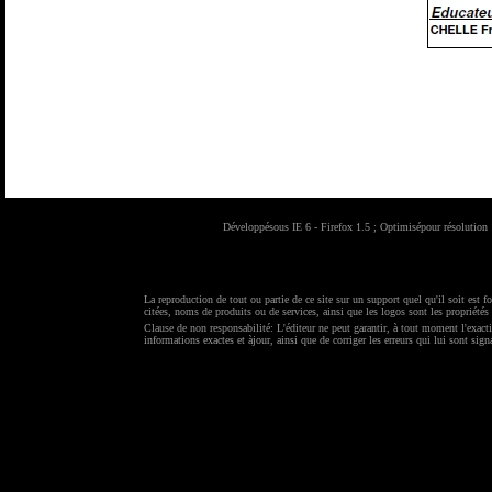
Développésous IE 6 - Firefox 1.5 ; Optimisépour résolutio
La reproduction de tout ou partie de ce site sur un support quel qu'il soit est f
citées, noms de produits ou de services, ainsi que les logos sont les propriétés 
Clause de non responsabilité: L'éditeur ne peut garantir, à tout moment l'exacti
informations exactes et àjour, ainsi que de corriger les erreurs qui lui sont sign