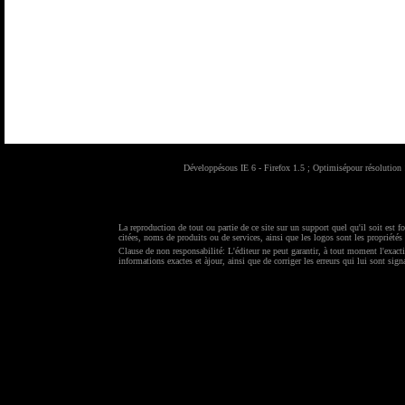
Développésous IE 6 - Firefox 1.5 ; Optimisépour résolutio
La reproduction de tout ou partie de ce site sur un support quel qu'il soit est f
citées, noms de produits ou de services, ainsi que les logos sont les propriétés 
Clause de non responsabilité: L'éditeur ne peut garantir, à tout moment l'exacti
informations exactes et àjour, ainsi que de corriger les erreurs qui lui sont sign