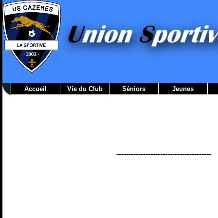
Accueil
Vie du Club
Séniors
Jeunes
---------------------------------------