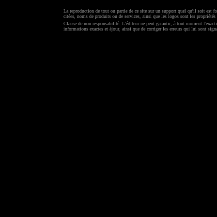
La reproduction de tout ou partie de ce site sur un support quel qu'il soit est f
citées, noms de produits ou de services, ainsi que les logos sont les propriétés 
Clause de non responsabilité: L'éditeur ne peut garantir, à tout moment l'exacti
informations exactes et àjour, ainsi que de corriger les erreurs qui lui sont sign